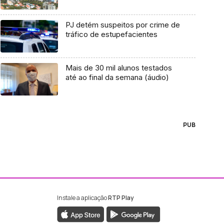
PJ detém suspeitos por crime de
tráfico de estupefacientes
Mais de 30 mil alunos testados
até ao final da semana (áudio)
PUB
Instale a aplicação
RTP Play
ebook da RTP Madeira
nstagram da RTP Madeira