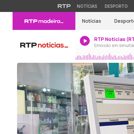
NOTÍCIAS
DESPORTO
Notícias
Desport
RTP Notícias (R
Emissão em simultâ