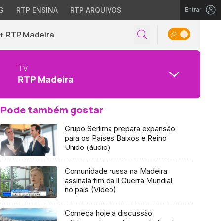
G
RTP ENSINA
RTP ARQUIVOS
Entrar
+ RTP Madeira
TV
RTP Madeira
Pode também gostar
Grupo Serlima prepara expansão
para os Países Baixos e Reino
Unido (áudio)
Comunidade russa na Madeira
assinala fim da ll Guerra Mundial
no país (Vídeo)
Começa hoje a discussão