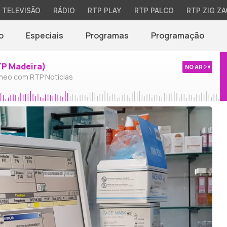
TELEVISÃO
RÁDIO
RTP PLAY
RTP PALCO
RTP ZIG ZA
o
Especiais
Programas
Programação
TP Madeira)
NO AR
neo com RTP Notícias