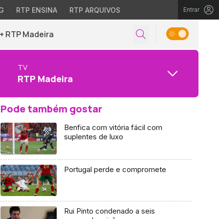
G
RTP ENSINA
RTP ARQUIVOS
Entrar
+ RTP Madeira
TV
RTP Madeira
Pode também gostar
Benfica com vitória fácil com
suplentes de luxo
Portugal perde e compromete
Rui Pinto condenado a seis