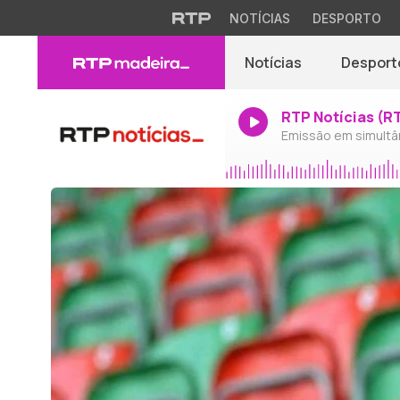
NOTÍCIAS
DESPORTO
Notícias
Desport
RTP Notícias (R
Emissão em simultâ