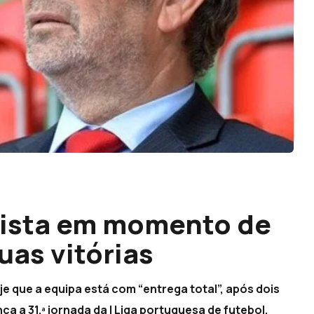
vista em momento de
uas vitórias
e que a equipa está com “entrega total”, após dois
ca a 31.ª jornada da I Liga portuguesa de futebol.