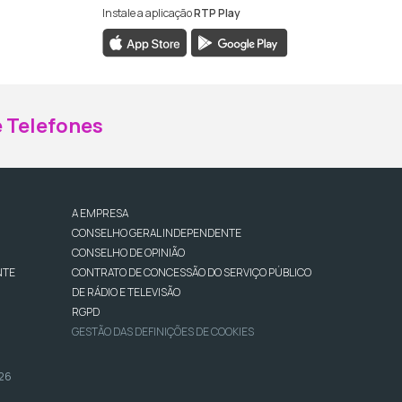
Instale a aplicação
RTP Play
ebook da RTP Madeira
nstagram da RTP Madeira
 Telefones
A EMPRESA
CONSELHO GERAL INDEPENDENTE
CONSELHO DE OPINIÃO
NTE
CONTRATO DE CONCESSÃO DO SERVIÇO PÚBLICO
DE RÁDIO E TELEVISÃO
RGPD
GESTÃO DAS DEFINIÇÕES DE COOKIES
026