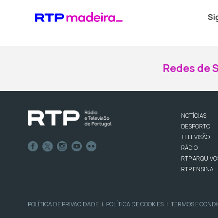
Si
Redes de S
NOTÍCIAS
DESPORTO
TELEVISÃO
RÁDIO
RTP ARQUIVO
RTP ENSINA
POLÍTICA DE PRIVACIDADE
POLÍTICA DE COOKIES
TERMOS E COND
|
|