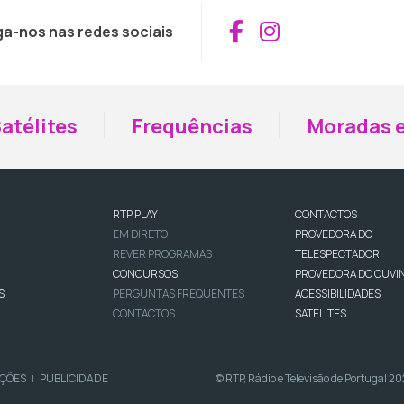
Aceder ao Fac
Aceder ao I
ga-nos nas redes sociais
atélites
Frequências
Moradas e
RTP PLAY
CONTACTOS
EM DIRETO
PROVEDORA DO
REVER PROGRAMAS
TELESPECTADOR
CONCURSOS
PROVEDORA DO OUVI
S
PERGUNTAS FREQUENTES
ACESSIBILIDADES
CONTACTOS
SATÉLITES
IÇÕES
PUBLICIDADE
© RTP, Rádio e Televisão de Portugal 2
|