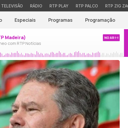
TELEVISÃO
RÁDIO
RTP PLAY
RTP PALCO
RTP ZIG ZA
o
Especiais
Programas
Programação
TP Madeira)
NO AR
neo com RTP Notícias