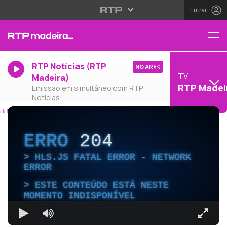
Entrar
RTP Notícias (RTP
NO AR
TV
Madeira)
RTP Madei
Emissão em simultâneo com RTP
Notícias
ERRO
204
HLS.JS FATAL ERROR - NETWORK
ERROR
ESTE CONTEÚDO ESTÁ NESTE
MOMENTO INDISPONÍVEL