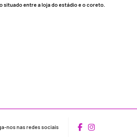
situado entre a loja do estádio e o coreto.
Aceder ao Fac
Aceder ao I
ga-nos nas redes sociais