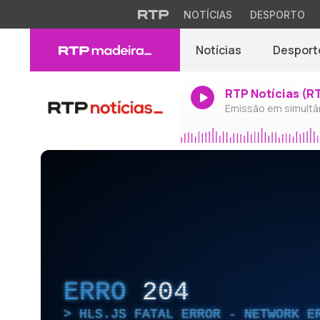
NOTÍCIAS
DESPORTO
Notícias
Desport
RTP Notícias (R
Emissão em simultâ
ERRO
204
HLS.JS FATAL ERROR - NETWORK E