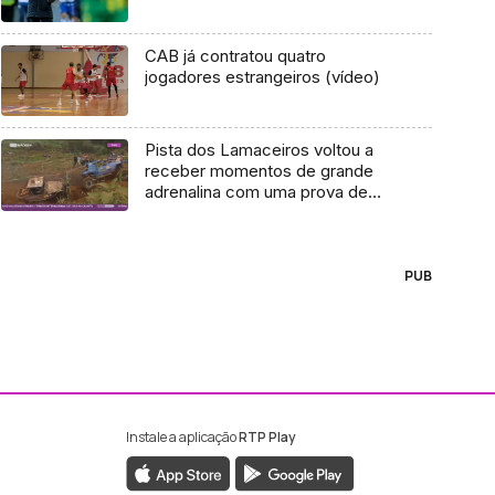
CAB já contratou quatro
jogadores estrangeiros (vídeo)
Pista dos Lamaceiros voltou a
receber momentos de grande
adrenalina com uma prova de
Trial Resistência
PUB
Instale a aplicação
RTP Play
ebook da RTP Madeira
nstagram da RTP Madeira