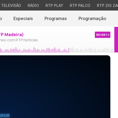
TELEVISÃO
RÁDIO
RTP PLAY
RTP PALCO
RTP ZIG ZA
o
Especiais
Programas
Programação
TP Madeira)
NO AR
neo com RTP Notícias
RROR