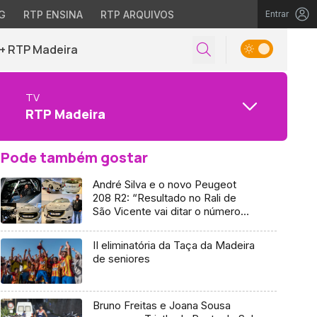
G
RTP ENSINA
RTP ARQUIVOS
Entrar
+ RTP Madeira
TV
RTP Madeira
Pode também gostar
André Silva e o novo Peugeot
208 R2: “Resultado no Rali de
São Vicente vai ditar o número
de provas que participo em
2020” (Vídeo)
II eliminatória da Taça da Madeira
de seniores
Bruno Freitas e Joana Sousa