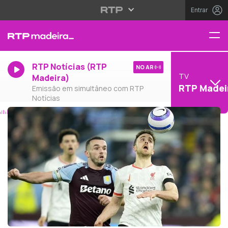
Entrar
RTP Notícias (RTP
NO AR
TV
Madeira)
RTP Madei
Emissão em simultâneo com RTP
Notícias