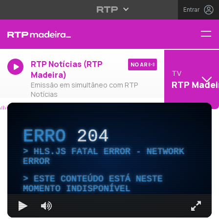
Entrar
RTP Notícias (RTP
NO AR
TV
Madeira)
RTP Madei
Emissão em simultâneo com RTP
Notícias
ERRO
204
HLS.JS FATAL ERROR - NETWORK
ERROR
ESTE CONTEÚDO ESTÁ NESTE
MOMENTO INDISPONÍVEL