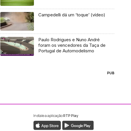
Campedelli dá um ‘toque’ (vídeo)
Paulo Rodrigues e Nuno André
foram os vencedores da Taça de
Portugal de Automodelismo
PUB
Instale a aplicação
RTP Play
ebook da RTP Madeira
nstagram da RTP Madeira