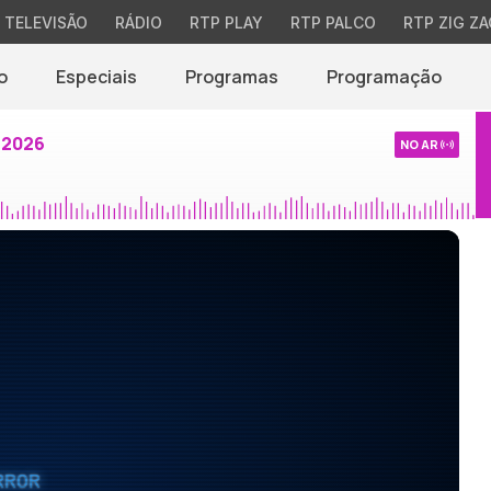
TELEVISÃO
RÁDIO
RTP PLAY
RTP PALCO
RTP ZIG ZA
o
Especiais
Programas
Programação
 2026
NO AR
RROR