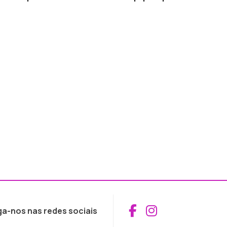
Aceder ao Fac
Aceder ao I
ga-nos nas redes sociais