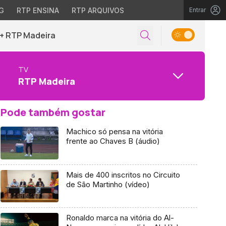
G
RTP ENSINA
RTP ARQUIVOS
Entrar
+ RTP Madeira
TV
RTP Madeira
Pode também gostar
Machico só pensa na vitória
frente ao Chaves B (áudio)
Mais de 400 inscritos no Circuito
de São Martinho (vídeo)
Ronaldo marca na vitória do Al-