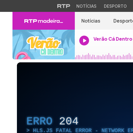
NOTÍCIAS
DESPORTO
Notícias
Desport
Verão Cá Dentro
ERRO
204
HLS.JS FATAL ERROR - NETWORK E