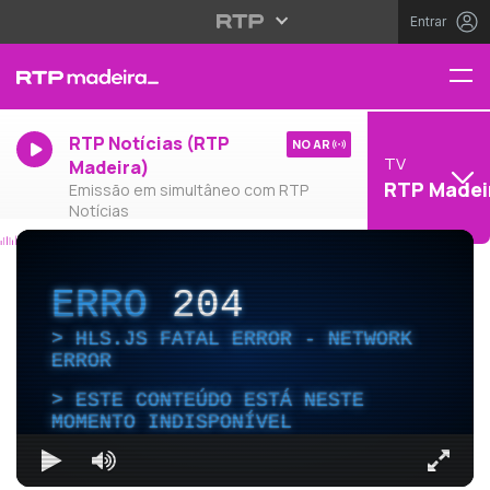
Entrar
RTP Notícias (RTP
NO AR
TV
Madeira)
RTP Madei
Emissão em simultâneo com RTP
Notícias
ERRO
204
HLS.JS FATAL ERROR - NETWORK
ERROR
ESTE CONTEÚDO ESTÁ NESTE
MOMENTO INDISPONÍVEL