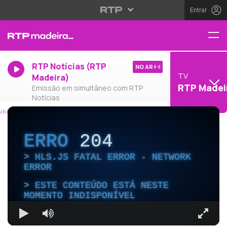
Entrar
RTP Notícias (RTP
NO AR
TV
Madeira)
RTP Madei
Emissão em simultâneo com RTP
Notícias
ERRO
204
HLS.JS FATAL ERROR - NETWORK
ERROR
ESTE CONTEÚDO ESTÁ NESTE
MOMENTO INDISPONÍVEL