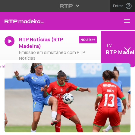
Entrar
RTP Notícias (RTP
NO AR
TV
Madeira)
RTP Madei
Emissão em simultâneo com RTP
Notícias