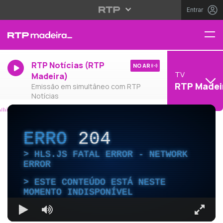
Entrar
RTP Notícias (RTP
NO AR
TV
Madeira)
RTP Madei
Emissão em simultâneo com RTP
Notícias
ERRO
204
HLS.JS FATAL ERROR - NETWORK
ERROR
ESTE CONTEÚDO ESTÁ NESTE
MOMENTO INDISPONÍVEL