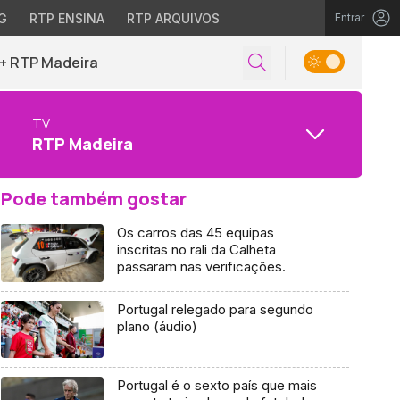
G
RTP ENSINA
RTP ARQUIVOS
Entrar
+ RTP Madeira
TV
RTP Madeira
Pode também gostar
Os carros das 45 equipas
inscritas no rali da Calheta
passaram nas verificações.
Portugal relegado para segundo
plano (áudio)
Portugal é o sexto país que mais