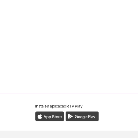
Instale a aplicação
RTP Play
ebook da RTP Madeira
nstagram da RTP Madeira