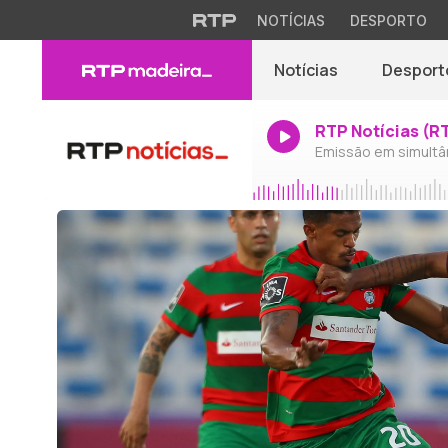
NOTÍCIAS
DESPORTO
Notícias
Desport
RTP Notícias (R
Emissão em simultâ