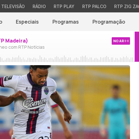
TELEVISÃO
RÁDIO
RTP PLAY
RTP PALCO
RTP ZIG ZA
o
Especiais
Programas
Programação
TP Madeira)
NO AR
neo com RTP Notícias