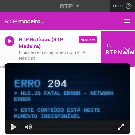
Entrar
RTP Notícias (RTP
NO AR
TV
Madeira)
RTP Madei
Emissão em simultâneo com RTP
Notícias
ERRO
204
HLS.JS FATAL ERROR - NETWORK
ERROR
ESTE CONTEÚDO ESTÁ NESTE
MOMENTO INDISPONÍVEL