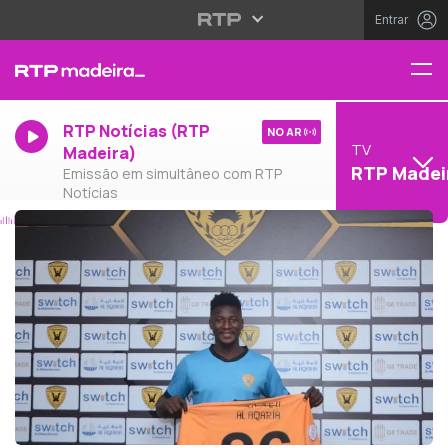
Entrar
RTP Notícias (RTP
NO AR
TV
Madeira)
RTP Madei
Emissão em simultâneo com RTP
Notícias