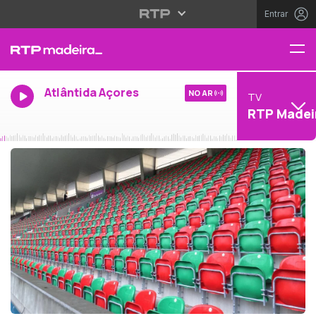
Entrar
Atlântida Açores
NO AR
TV
RTP Madei