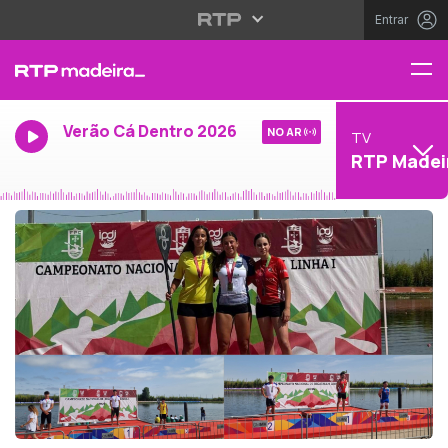
Entrar
Verão Cá Dentro 2026
NO AR
TV
RTP Madei