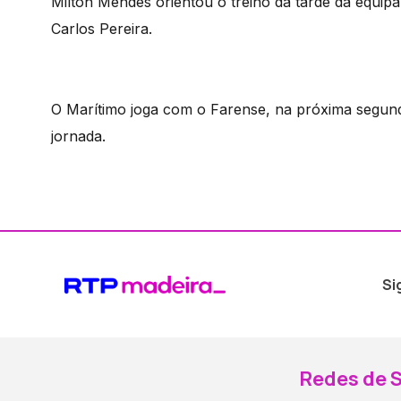
Milton Mendes orientou o treino da tarde da equipa
Carlos Pereira.
O Marítimo joga com o Farense, na próxima segund
jornada.
Si
Redes de S