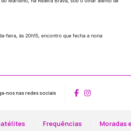
 do Marítimo, na Ribeira Brava, sob o olhar atento de
a-feira, às 20h15, encontro que fecha a nona
Aceder ao Fac
Aceder ao I
ga-nos nas redes sociais
atélites
Frequências
Moradas e