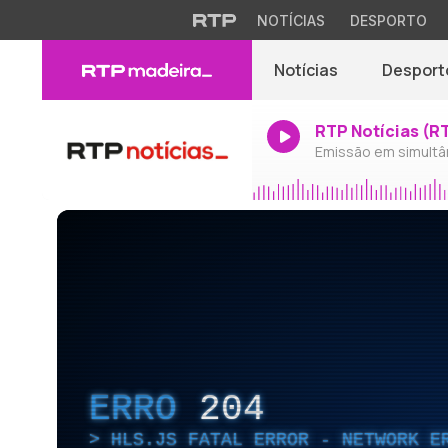
NOTÍCIAS
DESPORTO
Notícias
Desport
RTP Notícias (R
Emissão em simultâ
ERRO
204
HLS.JS FATAL ERROR - NETWORK E