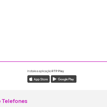
Instale a aplicação
RTP Play
ebook da RTP Madeira
nstagram da RTP Madeira
 Telefones