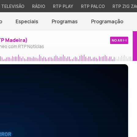
TELEVISÃO
RÁDIO
RTP PLAY
RTP PALCO
RTP ZIG ZA
o
Especiais
Programas
Programação
TP Madeira)
NO AR
neo com RTP Notícias
RROR