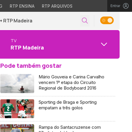
G
RTP ENSINA
RTP ARQUIVOS
Entrar
+ RTP Madeira
TV
RTP Madeira
Pode também gostar
Mário Gouveia e Carina Carvalho
vencem 1ª etapa do Circuito
Regional de Bodyboard 2016
Sporting de Braga e Sporting
empatam a três golos
Rampa do Santacruzense com