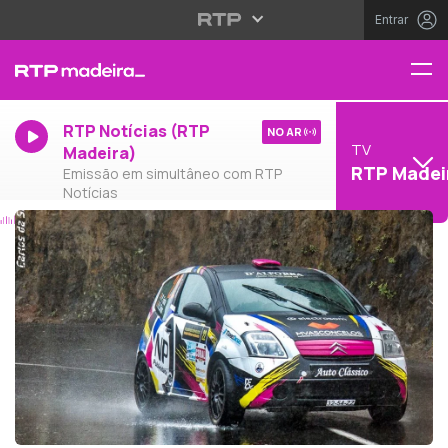
Entrar
RTP Notícias (RTP
NO AR
TV
Madeira)
RTP Madei
Emissão em simultâneo com RTP
Notícias