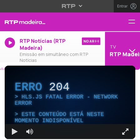
Entrar
RTP Notícias (RTP
NO AR
TV
Madeira)
RTP Madei
Emissão em simultâneo com RTP
Notícias
ERRO
204
HLS.JS FATAL ERROR - NETWORK
ERROR
ESTE CONTEÚDO ESTÁ NESTE
MOMENTO INDISPONÍVEL