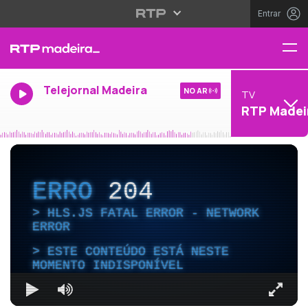
Entrar
Telejornal Madeira
NO AR
TV
RTP Madei
ERRO
204
HLS.JS FATAL ERROR - NETWORK
ERROR
ESTE CONTEÚDO ESTÁ NESTE
MOMENTO INDISPONÍVEL