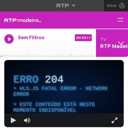
Entrar
Sem Filtros
NO AR
TV
RTP Madei
ERRO
204
HLS.JS FATAL ERROR - NETWORK
ERROR
ESTE CONTEÚDO ESTÁ NESTE
MOMENTO INDISPONÍVEL