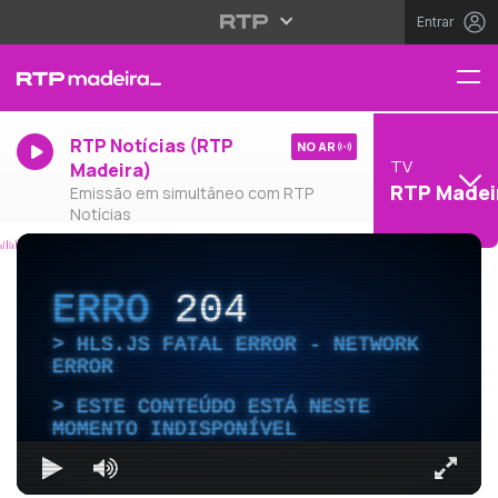
Entrar
RTP Notícias (RTP
NO AR
TV
Madeira)
RTP Madei
Emissão em simultâneo com RTP
Notícias
ERRO
204
HLS.JS FATAL ERROR - NETWORK
ERROR
ESTE CONTEÚDO ESTÁ NESTE
MOMENTO INDISPONÍVEL