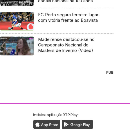
escala nacional há 100 anos
FC Porto segura terceiro lugar
com vitória frente ao Boavista
Madeirense destacou-se no
Campeonato Nacional de
Masters de Inverno (Vídeo)
PUB
Instale a aplicação
RTP Play
ebook da RTP Madeira
nstagram da RTP Madeira