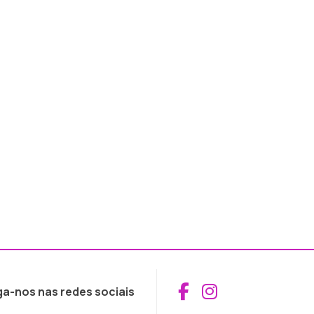
Aceder ao Fac
Aceder ao I
ga-nos nas redes sociais