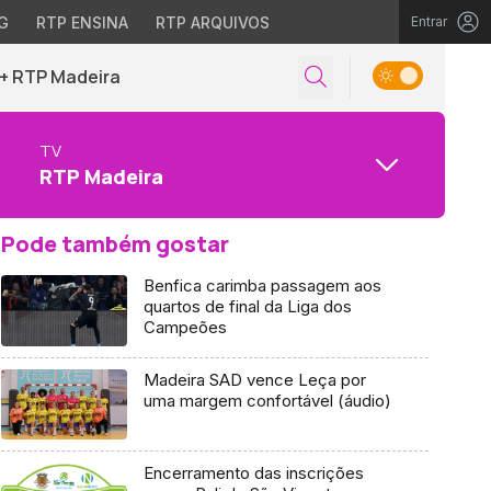
G
RTP ENSINA
RTP ARQUIVOS
Entrar
+ RTP Madeira
TV
RTP Madeira
Pode também gostar
Benfica carimba passagem aos
quartos de final da Liga dos
Campeões
Madeira SAD vence Leça por
uma margem confortável (áudio)
Encerramento das inscrições