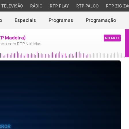
TELEVISÃO
RÁDIO
RTP PLAY
RTP PALCO
RTP ZIG ZA
o
Especiais
Programas
Programação
TP Madeira)
NO AR
neo com RTP Notícias
RROR