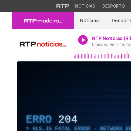
NOTÍCIAS
DESPORTO
Notícias
Desport
RTP Notícias (R
Emissão em simultâ
ERRO
204
HLS.JS FATAL ERROR - NETWORK E