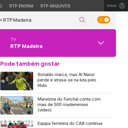
G
RTP ENSINA
RTP ARQUIVOS
Entrar
+ RTP Madeira
TV
RTP Madeira
Pode também gostar
Ronaldo marca, mas Al Nassr
perde e atrasa-se na luta pelo
título
Maratona do Funchal conta com
mais de 500 madeirenses
(vídeo)
Equipa feminina do CAB continua