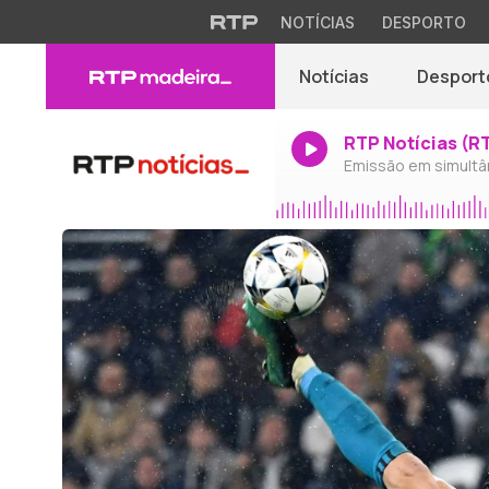
NOTÍCIAS
DESPORTO
Notícias
Desport
RTP Notícias (R
Emissão em simultâ