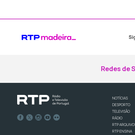
Si
Redes de S
NOTÍCIAS
DESPORTO
TELEVISÃO
RÁDIO
RTP ARQUIVO
RTP ENSINA