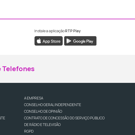
Instale a aplicação
RTP Play
ebook da RTP Madeira
nstagram da RTP Madeira
 Telefones
A EMPRESA
CONSELHO GERAL INDEPENDENTE
CONSELHO DE OPINIÃO
NTE
CONTRATO DE CONCESSÃO DO SERVIÇO PÚBLICO
DE RÁDIO E TELEVISÃO
RGPD