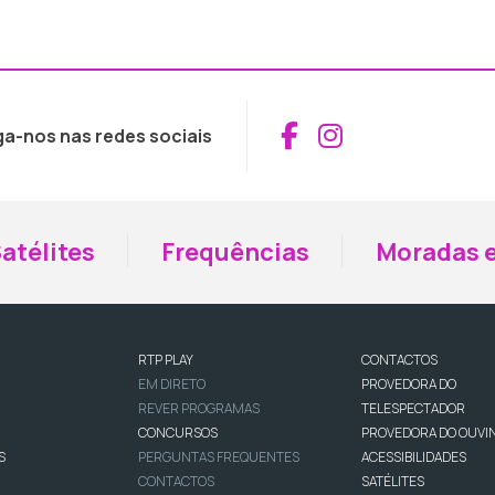
Aceder ao Fac
Aceder ao I
ga-nos nas redes sociais
atélites
Frequências
Moradas e
RTP PLAY
CONTACTOS
EM DIRETO
PROVEDORA DO
REVER PROGRAMAS
TELESPECTADOR
CONCURSOS
PROVEDORA DO OUVI
S
PERGUNTAS FREQUENTES
ACESSIBILIDADES
CONTACTOS
SATÉLITES