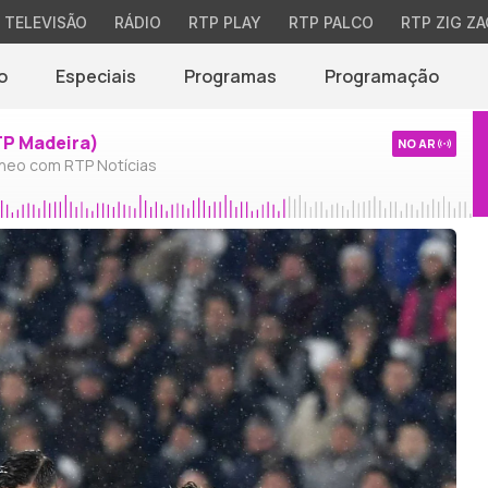
TELEVISÃO
RÁDIO
RTP PLAY
RTP PALCO
RTP ZIG ZA
o
Especiais
Programas
Programação
TP Madeira)
NO AR
neo com RTP Notícias