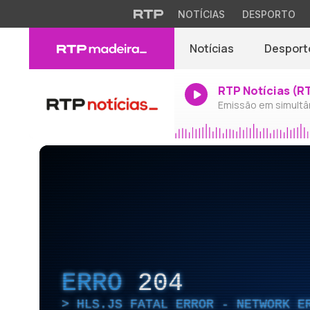
NOTÍCIAS
DESPORTO
Notícias
Desport
RTP Notícias (R
Emissão em simultâ
ERRO
204
HLS.JS FATAL ERROR - NETWORK E