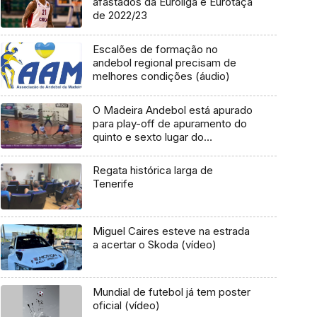
afastados da Euroliga e Eurotaça
de 2022/23
Escalões de formação no
andebol regional precisam de
melhores condições (áudio)
O Madeira Andebol está apurado
para play-off de apuramento do
quinto e sexto lugar do
campeonato ao vencer o Avanca
por 31-20
Regata histórica larga de
Tenerife
Miguel Caires esteve na estrada
a acertar o Skoda (vídeo)
Mundial de futebol já tem poster
oficial (vídeo)