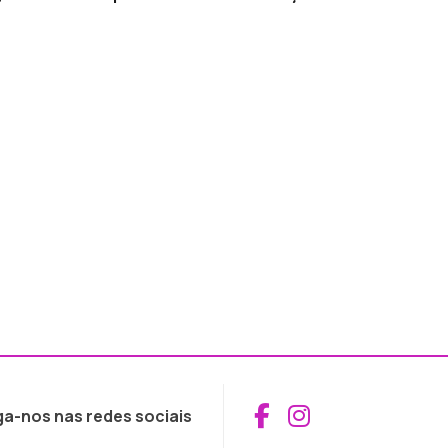
Aceder ao Fac
Aceder ao I
ga-nos nas redes sociais