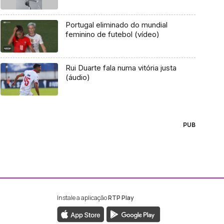
Portugal eliminado do mundial
feminino de futebol (vídeo)
Rui Duarte fala numa vitória justa
(áudio)
PUB
Instale a aplicação
RTP Play
ebook da RTP Madeira
nstagram da RTP Madeira