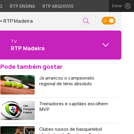
G
RTP ENSINA
RTP ARQUIVOS
Entrar
+ RTP Madeira
TV
RTP Madeira
Pode também gostar
Já arrancou o campeonato
regional de ténis absoluto
Treinadores e capitães escolhem
MVP
Clubes russos de basquetebol