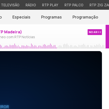
TELEVISÃO
RÁDIO
RTP PLAY
RTP PALCO
RTP ZIG ZA
o
Especiais
Programas
Programação
TP Madeira)
NO AR
neo com RTP Notícias
RROR