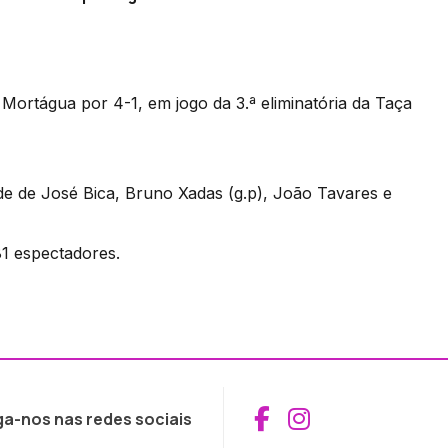
Mortágua por 4-1, em jogo da 3.ª eliminatória da Taça
de de José Bica, Bruno Xadas (g.p), João Tavares e
81 espectadores.
Aceder ao Fac
Aceder ao I
ga-nos nas redes sociais