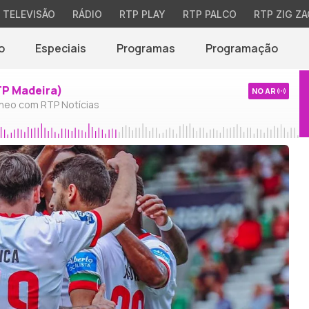
TELEVISÃO
RÁDIO
RTP PLAY
RTP PALCO
RTP ZIG ZA
o
Especiais
Programas
Programação
TP Madeira)
NO AR
neo com RTP Notícias