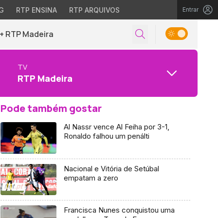
G
RTP ENSINA
RTP ARQUIVOS
Entrar
+ RTP Madeira
TV
RTP Madeira
Pode também gostar
Al Nassr vence Al Feiha por 3-1,
Ronaldo falhou um penálti
Nacional e Vitória de Setúbal
empatam a zero
Francisca Nunes conquistou uma