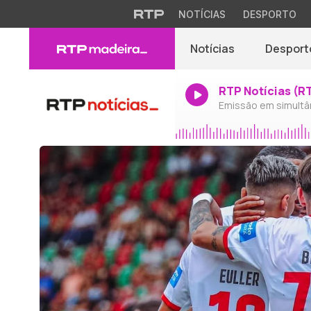
NOTÍCIAS
DESPORTO
Notícias
Desport
RTP Notícias (R
Emissão em simultâ