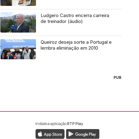
Ludgero Castro encerra carreira
de treinador (áudio)
Queiroz deseja sorte a Portugal e
lembra eliminação em 2010
PUB
Instale a aplicação
RTP Play
ebook da RTP Madeira
nstagram da RTP Madeira