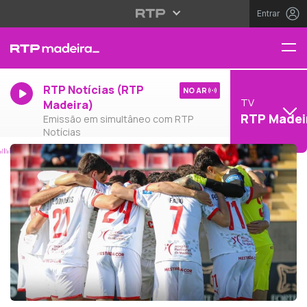
Entrar
RTP Notícias (RTP
NO AR
TV
Madeira)
RTP Madei
Emissão em simultâneo com RTP
Notícias