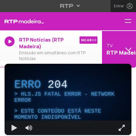
Entrar
RTP Notícias (RTP
NO AR
TV
Madeira)
RTP Madei
Emissão em simultâneo com RTP
Notícias
ERRO
204
HLS.JS FATAL ERROR - NETWORK
ERROR
ESTE CONTEÚDO ESTÁ NESTE
MOMENTO INDISPONÍVEL