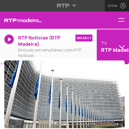
Entrar
RTP Notícias (RTP
NO AR
TV
Madeira)
RTP Madei
Emissão em simultâneo com RTP
Notícias