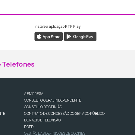
Instale a aplicação
RTP Play
ebook da RTP Madeira
nstagram da RTP Madeira
 Telefones
A EMPRESA
CONSELHO GERAL INDEPENDENTE
CONSELHO DE OPINIÃO
NTE
CONTRATO DE CONCESSÃO DO SERVIÇO PÚBLICO
DE RÁDIO E TELEVISÃO
RGPD
GESTÃO DAS DEFINIÇÕES DE COOKIES