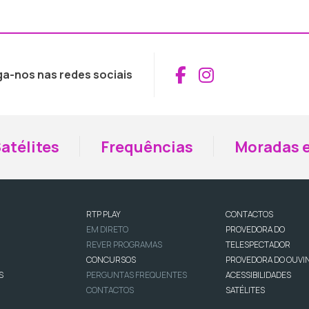
Aceder ao Fac
Aceder ao I
ga-nos nas redes sociais
atélites
Frequências
Moradas e
RTP PLAY
CONTACTOS
EM DIRETO
PROVEDORA DO
REVER PROGRAMAS
TELESPECTADOR
CONCURSOS
PROVEDORA DO OUVI
S
PERGUNTAS FREQUENTES
ACESSIBILIDADES
CONTACTOS
SATÉLITES