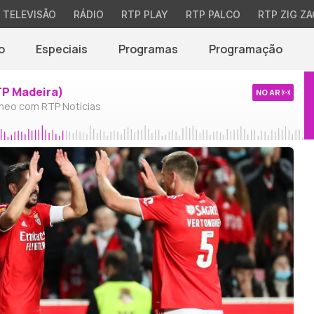
TELEVISÃO
RÁDIO
RTP PLAY
RTP PALCO
RTP ZIG ZA
o
Especiais
Programas
Programação
TP Madeira)
NO AR
neo com RTP Notícias