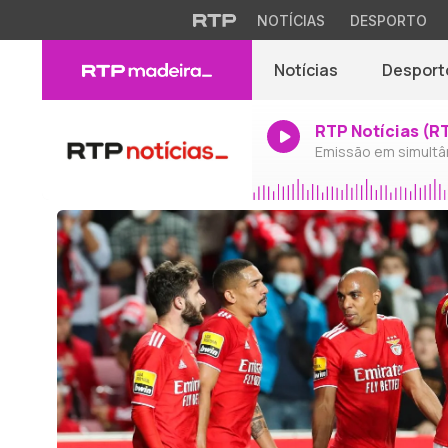
NOTÍCIAS
DESPORTO
Notícias
Desport
RTP Notícias (R
Emissão em simultâ