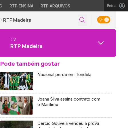
G
RTP ENSINA
RTP ARQUIVOS
Entrar
+ RTP Madeira
TV
RTP Madeira
Pode também gostar
Nacional perde em Tondela
Joana Silva assina contrato com
o Marítimo
Dércio Gouveia venceu a prova