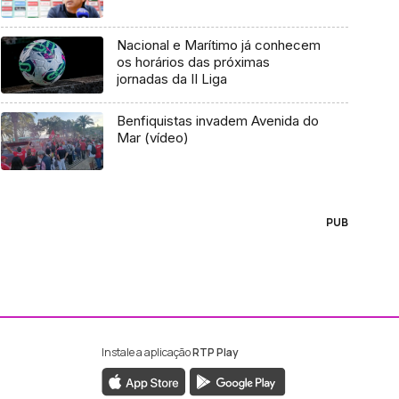
Nacional e Marítimo já conhecem
os horários das próximas
jornadas da II Liga
Benfiquistas invadem Avenida do
Mar (vídeo)
PUB
Instale a aplicação
RTP Play
ebook da RTP Madeira
nstagram da RTP Madeira