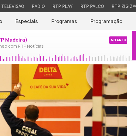
TELEVISÃO
RÁDIO
RTP PLAY
RTP PALCO
RTP ZIG ZA
o
Especiais
Programas
Programação
TP Madeira)
NO AR
neo com RTP Notícias