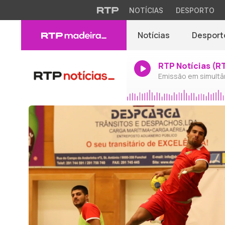
NOTÍCIAS
DESPORTO
Notícias
Desport
RTP Notícias (R
Emissão em simultâ