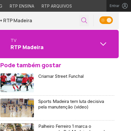
G
RTP ENSINA
RTP ARQUIVOS
Entrar
+ RTP Madeira
TV
RTP Madeira
Pode também gostar
Criamar Street Funchal
Sports Madeira tem luta decisiva
pela manutenção (vídeo)
Palheiro Ferreiro 1 marca o