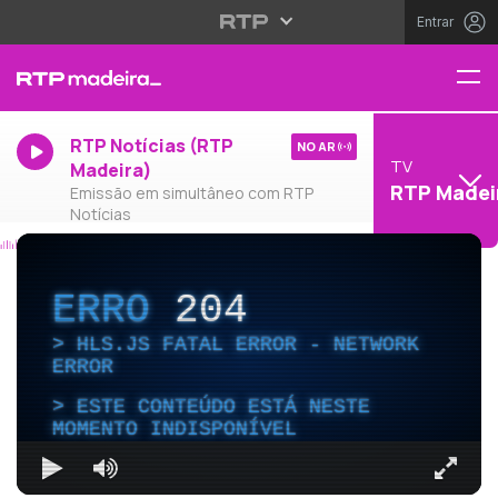
Entrar
RTP Notícias (RTP
NO AR
TV
Madeira)
RTP Madei
Emissão em simultâneo com RTP
Notícias
ERRO
204
HLS.JS FATAL ERROR - NETWORK
ERROR
ESTE CONTEÚDO ESTÁ NESTE
MOMENTO INDISPONÍVEL