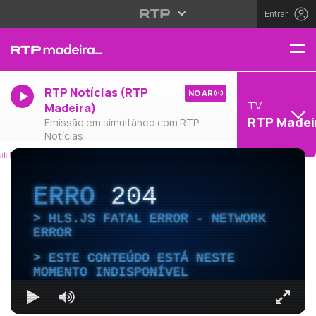
Entrar
RTP Notícias (RTP
NO AR
TV
Madeira)
RTP Madei
Emissão em simultâneo com RTP
Notícias
ERRO
204
HLS.JS FATAL ERROR - NETWORK
ERROR
ESTE CONTEÚDO ESTÁ NESTE
MOMENTO INDISPONÍVEL