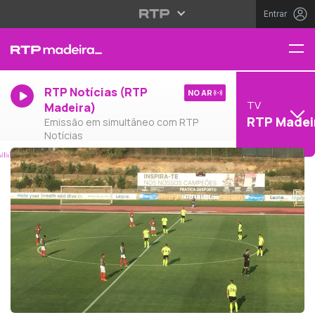
Entrar
RTP Notícias (RTP
NO AR
TV
Madeira)
RTP Madei
Emissão em simultâneo com RTP
Notícias