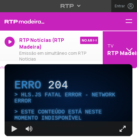
Entrar
RTP Notícias (RTP
NO AR
TV
Madeira)
RTP Madei
Emissão em simultâneo com RTP
Notícias
ERRO
204
HLS.JS FATAL ERROR - NETWORK
ERROR
ESTE CONTEÚDO ESTÁ NESTE
MOMENTO INDISPONÍVEL