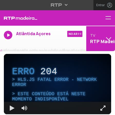
Entrar
Atlântida Açores
NO AR
TV
RTP Madei
ERRO
204
HLS.JS FATAL ERROR - NETWORK
ERROR
ESTE CONTEÚDO ESTÁ NESTE
MOMENTO INDISPONÍVEL