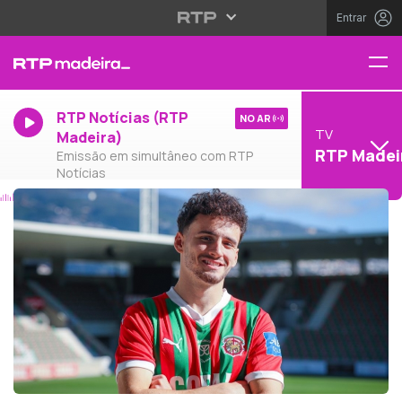
Entrar
RTP Notícias (RTP
NO AR
TV
Madeira)
RTP Madei
Emissão em simultâneo com RTP
Notícias