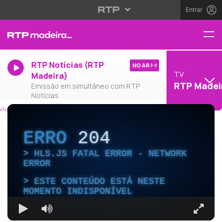
Entrar
RTP Notícias (RTP
NO AR
TV
Madeira)
RTP Madei
Emissão em simultâneo com RTP
Notícias
ERRO
204
HLS.JS FATAL ERROR - NETWORK
ERROR
ESTE CONTEÚDO ESTÁ NESTE
MOMENTO INDISPONÍVEL