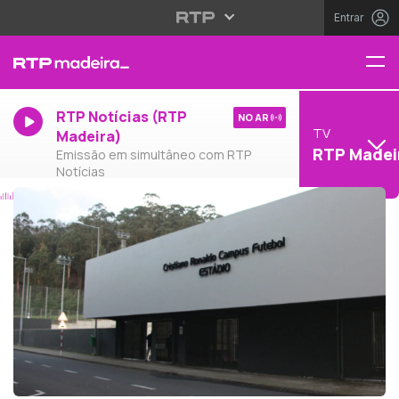
Entrar
RTP Notícias (RTP
NO AR
TV
Madeira)
RTP Madei
Emissão em simultâneo com RTP
Notícias