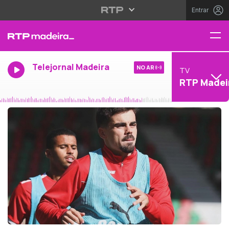
Entrar
Telejornal Madeira
NO AR
TV
RTP Madei