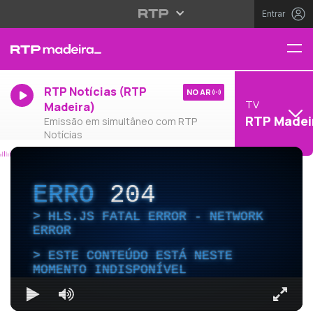
Entrar
RTP Notícias (RTP
NO AR
TV
Madeira)
RTP Madei
Emissão em simultâneo com RTP
Notícias
ERRO
204
HLS.JS FATAL ERROR - NETWORK
ERROR
ESTE CONTEÚDO ESTÁ NESTE
MOMENTO INDISPONÍVEL