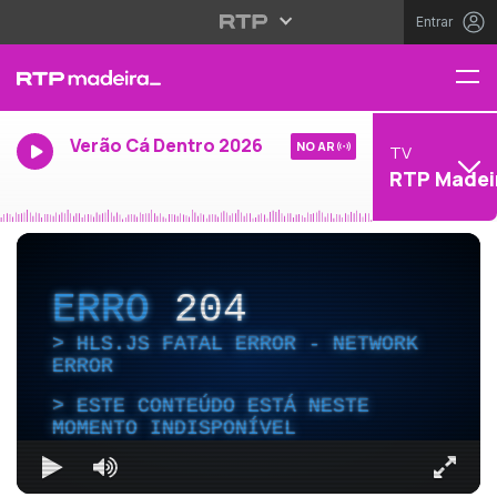
Entrar
Verão Cá Dentro 2026
NO AR
TV
RTP Madei
ERRO
204
HLS.JS FATAL ERROR - NETWORK
ERROR
ESTE CONTEÚDO ESTÁ NESTE
MOMENTO INDISPONÍVEL