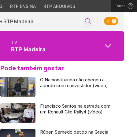
G
RTP ENSINA
RTP ARQUIVOS
Entrar
+ RTP Madeira
TV
RTP Madeira
Pode também gostar
O Nacional ainda não chegou a
acordo com o investidor (vídeo)
Francisco Santos na estrada com
um Renault Clio Rally4 (vídeo)
Rúben Semedo detido na Grécia