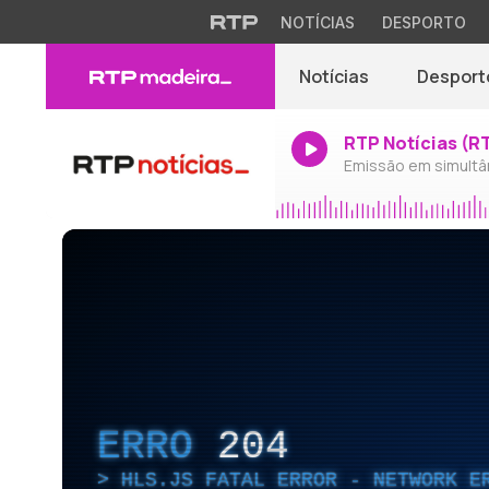
NOTÍCIAS
DESPORTO
Notícias
Desport
RTP Notícias (R
Emissão em simultâ
ERRO
204
HLS.JS FATAL ERROR - NETWORK E