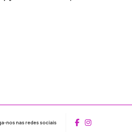
Aceder ao Fac
Aceder ao I
ga-nos nas redes sociais