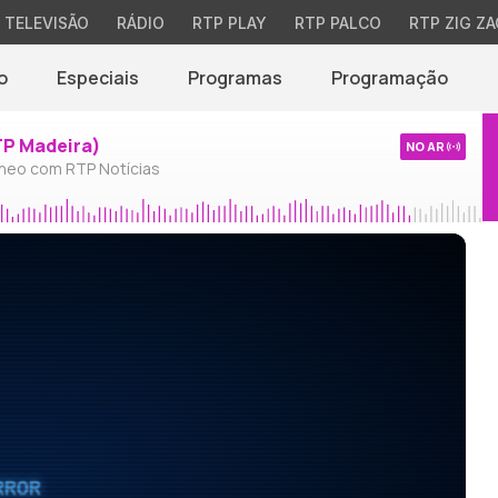
TELEVISÃO
RÁDIO
RTP PLAY
RTP PALCO
RTP ZIG ZA
o
Especiais
Programas
Programação
TP Madeira)
NO AR
neo com RTP Notícias
RROR