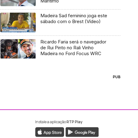
Marítimo
Madeira Sad feminino joga este
sábado com o Brest (Vídeo)
Ricardo Faria será o navegador
de Rui Pinto no Rali Vinho
Madeira no Ford Focus WRC
PUB
Instale a aplicação
RTP Play
ebook da RTP Madeira
nstagram da RTP Madeira