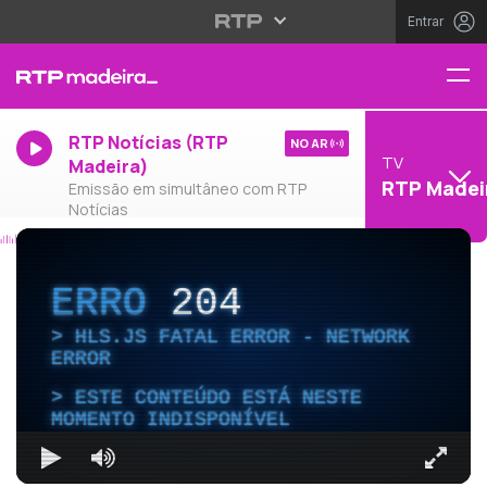
Entrar
RTP Notícias (RTP
NO AR
TV
Madeira)
RTP Madei
Emissão em simultâneo com RTP
Notícias
ERRO
204
HLS.JS FATAL ERROR - NETWORK
ERROR
ESTE CONTEÚDO ESTÁ NESTE
MOMENTO INDISPONÍVEL