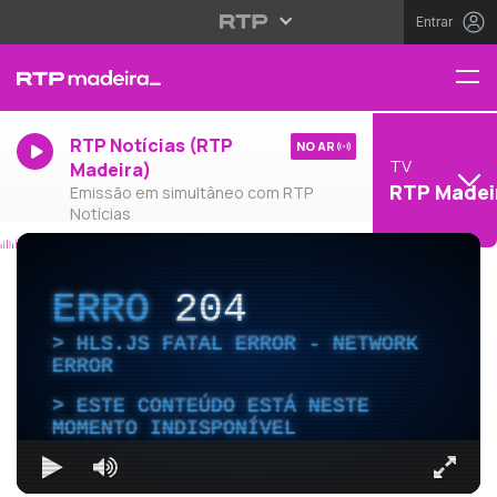
Entrar
RTP Notícias (RTP
NO AR
TV
Madeira)
RTP Madei
Emissão em simultâneo com RTP
Notícias
ERRO
204
HLS.JS FATAL ERROR - NETWORK
ERROR
ESTE CONTEÚDO ESTÁ NESTE
MOMENTO INDISPONÍVEL