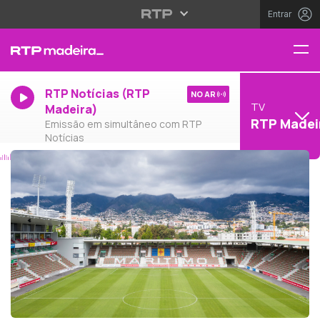
Entrar
RTP Notícias (RTP
NO AR
TV
Madeira)
RTP Madei
Emissão em simultâneo com RTP
Notícias