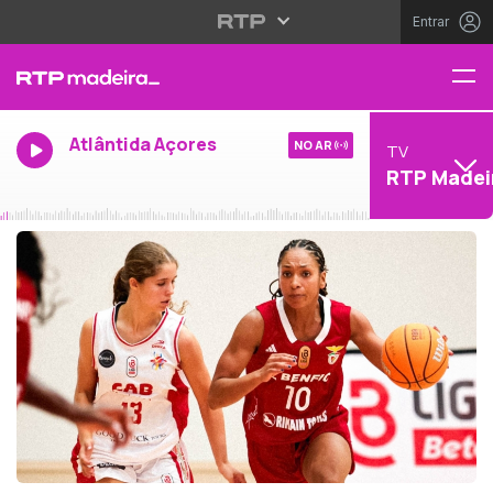
Entrar
Atlântida Açores
NO AR
TV
RTP Madei