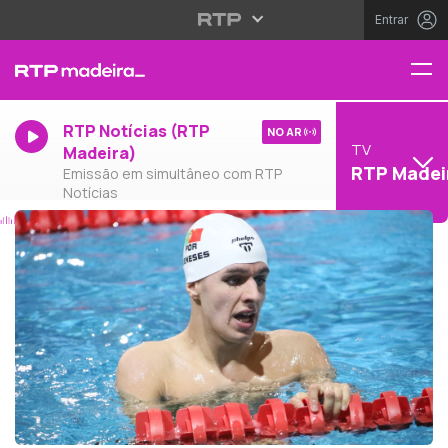
Entrar
RTP Notícias (RTP
NO AR
TV
Madeira)
RTP Madei
Emissão em simultâneo com RTP
Notícias