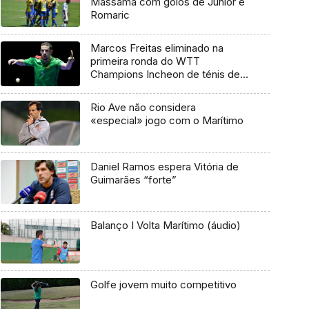
Massamá com golos de Júnior e
Romaric
Marcos Freitas eliminado na
primeira ronda do WTT
Champions Incheon de ténis de
mesa
Rio Ave não considera
«especial» jogo com o Marítimo
Daniel Ramos espera Vitória de
Guimarães “forte”
Balanço I Volta Marítimo (áudio)
Golfe jovem muito competitivo