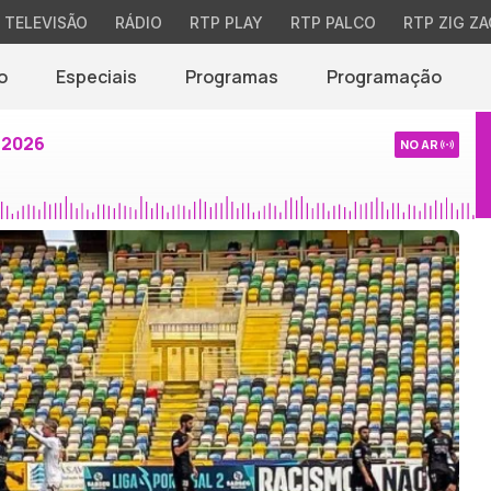
TELEVISÃO
RÁDIO
RTP PLAY
RTP PALCO
RTP ZIG ZA
o
Especiais
Programas
Programação
 2026
NO AR