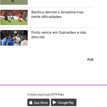
Benfica derrota o Amadora mas
sente dificuldades
Porto vence em Guimarães e não
descola
PUB
Instale a aplicação
RTP Play
ebook da RTP Madeira
nstagram da RTP Madeira