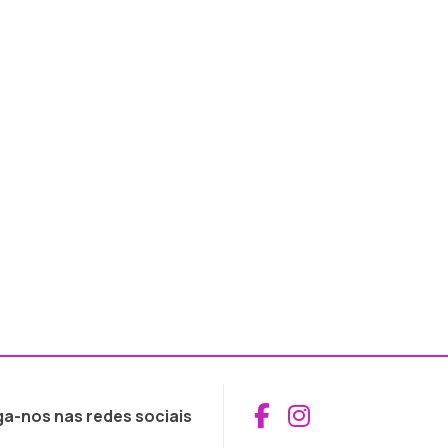
Aceder ao Fac
Aceder ao I
ga-nos nas redes sociais