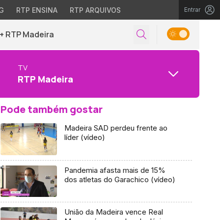
G
RTP ENSINA
RTP ARQUIVOS
Entrar
+ RTP Madeira
TV
RTP Madeira
Pode também gostar
Madeira SAD perdeu frente ao
líder (vídeo)
Pandemia afasta mais de 15%
dos atletas do Garachico (vídeo)
União da Madeira vence Real