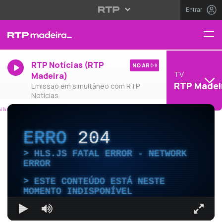
Entrar
RTP Notícias (RTP
NO AR
TV
Madeira)
RTP Madei
Emissão em simultâneo com RTP
Notícias
ERRO
204
HLS.JS FATAL ERROR - NETWORK
ERROR
ESTE CONTEÚDO ESTÁ NESTE
MOMENTO INDISPONÍVEL